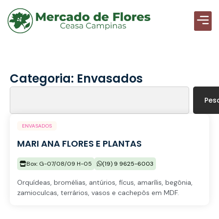
Categoria: Envasados
Pes
ENVASADOS
MARI ANA FLORES E PLANTAS
Box: G-07/08/09 H-05
(19) 9 9625-6003
Orquídeas, bromélias, antúrios, fícus, amarílis, begônia,
zamioculcas, terrários, vasos e cachepôs em MDF.