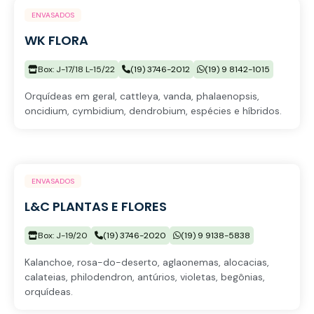
ENVASADOS
WK FLORA
Box: J-17/18 L-15/22
(19) 3746-2012
(19) 9 8142-1015
Orquídeas em geral, cattleya, vanda, phalaenopsis,
oncidium, cymbidium, dendrobium, espécies e híbridos.
ENVASADOS
L&C PLANTAS E FLORES
Box: J-19/20
(19) 3746-2020
(19) 9 9138-5838
Kalanchoe, rosa-do-deserto, aglaonemas, alocacias,
calateias, philodendron, antúrios, violetas, begônias,
orquídeas.