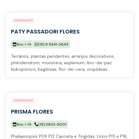
ENVASADOS
PATY PASSADORI FLORES
Box: I-14
(19) 9 9341-2645
Terrários, plantas pendentes, arranjos decorativos,
philodendrom, monstera, asplenium, lírio-da-paz
hidropônico, begônias, flor-de-cera, orquídeas.
ENVASADOS
PRISMA FLORES
Box: I-19
(19) 3902-9001
Phalaenopsis P09 P12 Cascata e Tingidas, Lírios P15 e P16,