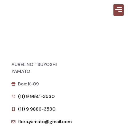
Guia d
AURELINO TSUYOSHI
YAMATO
Box: K-09
(11) 9 9941-3530
(11) 9 9886-3530
flora.yamato@gmail.com