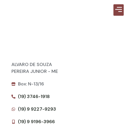
Guia d
ALVARO DE SOUZA
PEREIRA JUNIOR - ME
Box: N-13/16
(19) 3746-1918
(19) 9 9227-9293
(19) 9 9196-3966