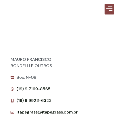
Guia d
MAURO FRANCISCO
RONDELLI E OUTROS
Box: N-08
(19) 9 7169-8565
(19) 9 9923-6323
itapegrass@itapegrass.com.br