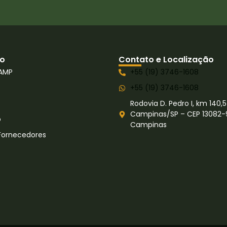
o
Contato e Localização
AMP
+55 (19) 3746-1608
+55 (19) 3746-1608
Rodovia D. Pedro I, km 140,5
Campinas/SP – CEP 13082-
o
Campinas
Fornecedores