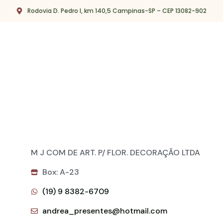
Rodovia D. Pedro I, km 140,5 Campinas-SP – CEP 13082-902
M J COM DE ART. P/ FLOR. DECORAÇÃO LTDA
Box: A-23
(19) 9 8382-6709
andrea_presentes@hotmail.com